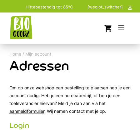
Ga
Hittebestendig tot 85°C
[weglot_switcher]
naar
de
Men
inhoud
Home
/
Mijn account
Adressen
Om op onze webshop een bestelling te plaatsen heb je een
account nodig. Heb je een horecabedrijf, of ben je een
toeleverancier hiervan? Meld je dan aan via het
aanmeldformulier
. Wij nemen contact met je op.
Login